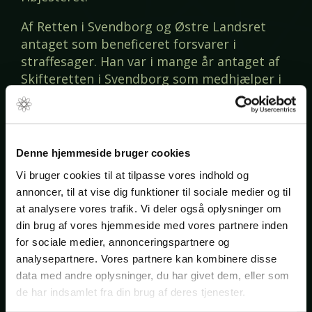
Af Retten i Svendborg og Østre Landsret
antaget som beneficeret forsvarer i
straffesager. Han var i mange år antaget af
Skifteretten i Svendborg som medhjælper i
sager om gældssanering og var en del af
Gældsstyrelsens advokatpanel.
Claus Olsen arbejder navnlig med
Denne hjemmeside bruger cookies
Erhvervsret, herunder selskabsret
Vi bruger cookies til at tilpasse vores indhold og
annoncer, til at vise dig funktioner til sociale medier og til
Retssager og voldgift
at analysere vores trafik. Vi deler også oplysninger om
Insolvens (konkurs, rekonstruktion,
din brug af vores hjemmeside med vores partnere inden
gældssanering mv.)
for sociale medier, annonceringspartnere og
Fast ejendom, herunder entreprise
analysepartnere. Vores partnere kan kombinere disse
data med andre oplysninger, du har givet dem, eller som
Arveret og dødsboer
de har indsamlet fra din brug af deres tjenester.
Straffesager