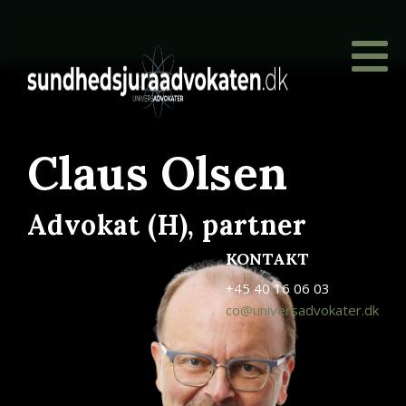
Claus Olsen
Advokat (H), partner
KONTAKT
+45 40 16 06 03
co@universadvokater.dk