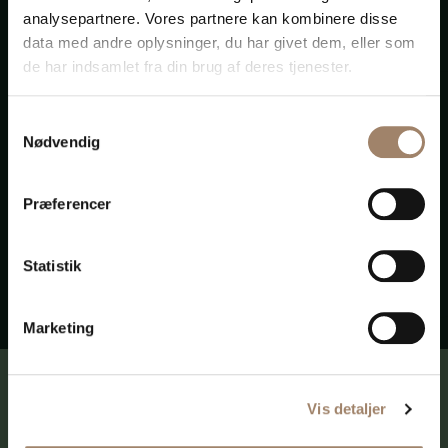
analysepartnere. Vores partnere kan kombinere disse
data med andre oplysninger, du har givet dem, eller som
Baggrund
de har indsamlet fra din brug af deres tjenester.
Nicoline Marie Holdt-Simonsen, der er
Samtykkevalg
advokatstuderende hos
Nødvendig
univers
advokater
, læser jura på Syddansk
Universitet.
Præferencer
Statistik
Marketing
Modtag en e-mail, når der er nyt på
siden:
Vis detaljer