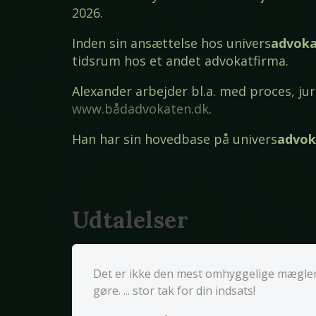
2026.
Inden sin ansættelse hos univers
advoka
tidsrum hos et andet advokatfirma.
Alexander arbejder bl.a. med proces, ju
www.bådadvokaten.dk
.
Han har sin hovedbase på univers
advok
Udtalelser
Det er ikke den mest omhyggelige mægler,
gøre. ... stor tak for din indsats!