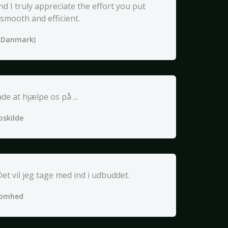
d I truly appreciate the effort you put
smooth and efficient.
i Danmark)
de at hjælpe os på ...
oskilde
Det vil jeg tage med ind i udbuddet.
somhed