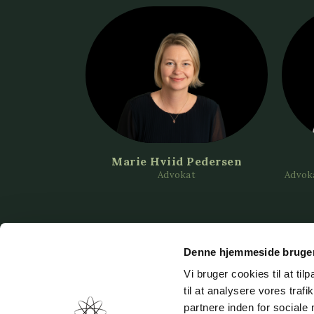
Marie Hviid Pedersen
Advokat
Advoka
Denne hjemmeside bruger
Vi bruger cookies til at til
til at analysere vores tra
UNIVERSADVOKATER
partnere inden for sociale