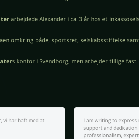
ter
arbejdede Alexander i ca. 3 år hos et inkassos
raen omkring både, sportsret, selskabsstiftelse samt
ater
s kontor i Svendborg, men arbejder tillige fast
 vi har haft med at
I am writing to express
support and dedication
professionalism, exper