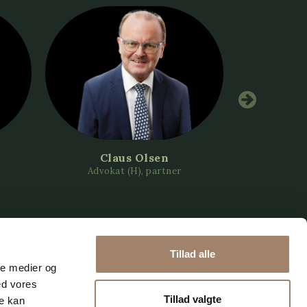
Claus Olsen
David K
Advokat (H), partner
Advok
Tillad alle
ale medier og
ed vores
Tillad valgte
re kan