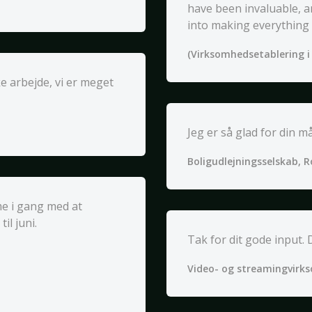
have been invaluable, an
into making everything 
(Virksomhedsetablering 
ke arbejde, vi er meget
Jeg er så glad for din må
Boligudlejningsselskab, R
me i gang med at
il juni.
Tak for dit gode input. 
Video- og streamingvirk