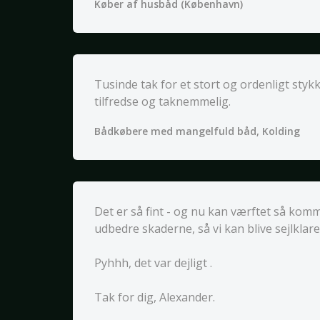
Køber af husbåd (København)
Tusinde tak for et stort og ordenligt styk
tilfredse og taknemmelig.
Bådkøbere med mangelfuld båd, Kolding
Det er så fint - og nu kan værftet så kom
udbedre skaderne, så vi kan blive sejlklare t
Pyhhh, det var dejligt .
Tak for dig, Alexander.