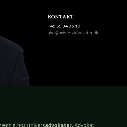
KONTAKT
+45 89 34 35 10
aho@universadvokater.dk
dmægtig hos univers
advokater
.
Advokat