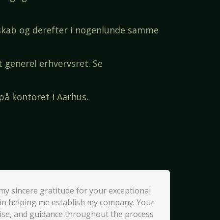
elskab og derefter i nogenlunde samme
 generel erhvervsret. Se
 på kontoret i Aarhus.
 my sincere gratitude for your exceptional
 in helping me establish my company. Your
tise, and guidance throughout the process